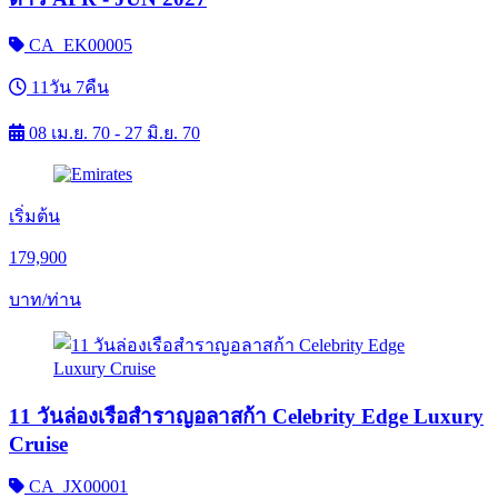
CA_EK00005
11วัน 7คืน
08 เม.ย. 70 - 27 มิ.ย. 70
เริ่มต้น
179,900
บาท/ท่าน
11 วันล่องเรือสำราญอลาสก้า Celebrity Edge Luxury
Cruise
CA_JX00001